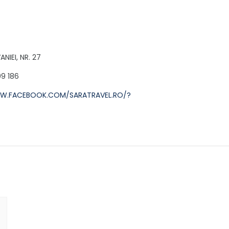
NIEI, NR. 27
9 186
W.FACEBOOK.COM/SARATRAVEL.RO/?