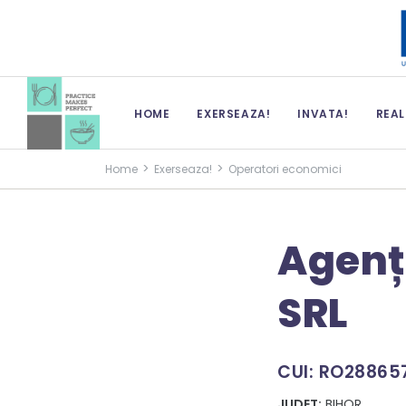
HOME
EXERSEAZA!
INVATA!
REAL
>
>
Home
Exerseaza!
Operatori economici
Agenț
SRL
CUI: RO28865
JUDET:
BIHOR