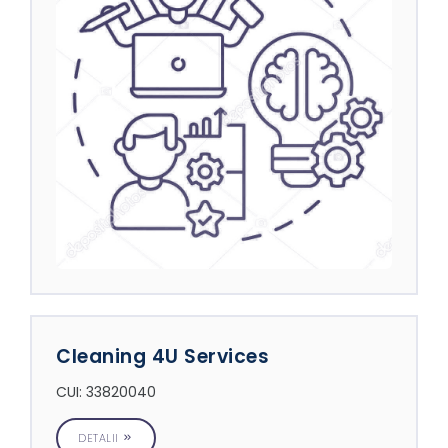
Cleaning 4U Services
CUI: 33820040
DETALII