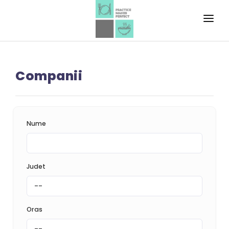
HOME
EXERSEAZA!
Companii
INVATA!
REALIZEAZA!
Nume
Judet
Oras