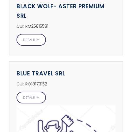
BLACK WOLF- ASTER PREMIUM
SRL
CUI: RO25815581
DETALII
BLUE TRAVEL SRL
CUI: RO18173152
DETALII