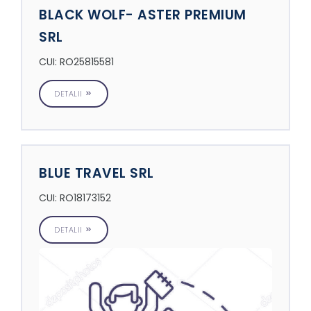
BLACK WOLF- ASTER PREMIUM
SRL
CUI: RO25815581
DETALII
BLUE TRAVEL SRL
CUI: RO18173152
DETALII