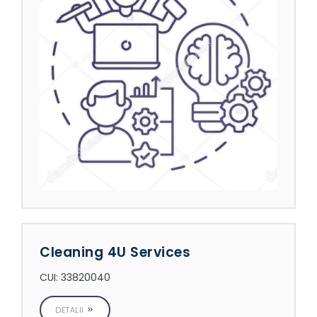
Cleaning 4U Services
CUI: 33820040
DETALII